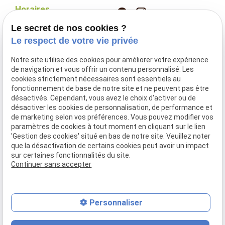
Horaires
Lundi - Jeudi
Le secret de nos cookies ?
09:30 - 18:30
Le respect de votre vie privée
Vendredi
09:00 - 19:00
Notre site utilise des cookies pour améliorer votre expérience
Samedi
de navigation et vous offrir un contenu personnalisé. Les
09:00 - 17:00
cookies strictement nécessaires sont essentiels au
fonctionnement de base de notre site et ne peuvent pas être
désactivés. Cependant, vous avez le choix d'activer ou de
Espace Coiffure
désactiver les cookies de personnalisation, de performance et
Espace Beauté
de marketing selon vos préférences. Vous pouvez modifier vos
Espace Bien-être
paramètres de cookies à tout moment en cliquant sur le lien
'Gestion des cookies' situé en bas de notre site. Veuillez noter
Espace échange
que la désactivation de certains cookies peut avoir un impact
Soin spirituel
sur certaines fonctionnalités du site.
Continuer sans accepter
Mentions légales
Politique de confidentialité
Gestion des cookies
Plan du site
Personnaliser
place
contact_page
phone