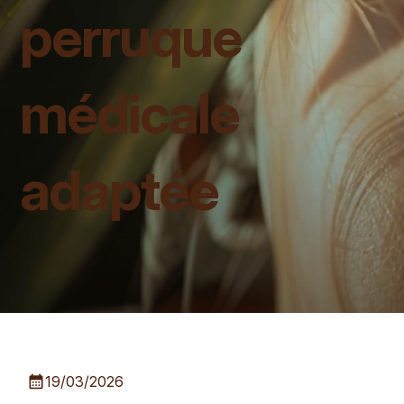
perruque
médicale
adaptée
calendar_month
19/03/2026