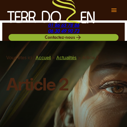
Panneau de gestion des cookies
menu
01 86 65 78 86
06 30 49 90 73
arrow_forward
Contactez-nous
Vous êtes ici :
Accueil
>
Actualités
> Article 2
Article 2