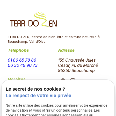
TERR DO ZEN, centre de bien-être et coiffure naturelle à
Beauchamp, Val-d’Oise.
Téléphone
Adresse
01 86 65 78 86
155 Chaussée Jules
06 30 49 90 73
César, Pl. du Marché
95250 Beauchamp
Horaires
Lundi - Jeudi
Le secret de nos cookies ?
09:30 - 18:30
Le respect de votre vie privée
Vendredi
09:00 - 19:00
Notre site utilise des cookies pour améliorer votre expérience
Samedi
de navigation et vous offrir un contenu personnalisé. Les
09:00 - 17:00
cookies strictement nécessaires sont essentiels au