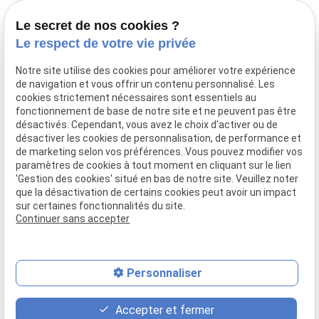
Lundi - Jeudi
Le secret de nos cookies ?
09:30 - 18:30
Le respect de votre vie privée
Vendredi
09:00 - 19:00
Notre site utilise des cookies pour améliorer votre expérience
Samedi
de navigation et vous offrir un contenu personnalisé. Les
09:00 - 17:00
cookies strictement nécessaires sont essentiels au
fonctionnement de base de notre site et ne peuvent pas être
désactivés. Cependant, vous avez le choix d'activer ou de
Espace Coiffure
désactiver les cookies de personnalisation, de performance et
Espace Beauté
de marketing selon vos préférences. Vous pouvez modifier vos
Espace Bien-être
paramètres de cookies à tout moment en cliquant sur le lien
'Gestion des cookies' situé en bas de notre site. Veuillez noter
Espace échange
que la désactivation de certains cookies peut avoir un impact
Soin spirituel
sur certaines fonctionnalités du site.
Continuer sans accepter
Mentions légales
Politique de confidentialité
Gestion des cookies
Plan du site
Personnaliser
place
contact_page
phone
Accepter et fermer