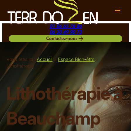
Panneau de gestion des cookies
menu
01 86 65 78 86
06 30 49 90 73
arrow_forward
Contactez-nous
Vous êtes ici :
Accueil
>
Espace Bien-être
>
Lithothérapie
Lithothérapie à
Beauchamp