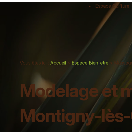
Panneau de gestion des cookies
Espace Coiffure
Vous êtes ici :
Accueil
>
Espace Bien-être
> Massag
Modelage et m
Montigny-lès-