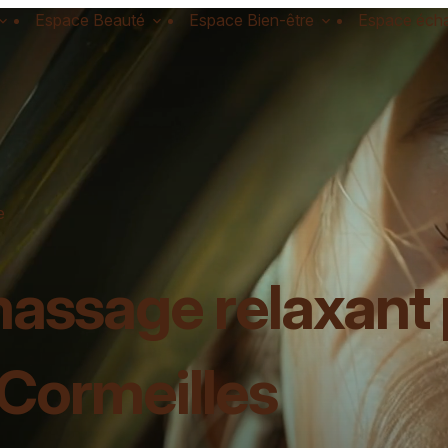
Espace Beauté
Espace Bien-être
Espace éch
e
assage relaxant 
Cormeilles