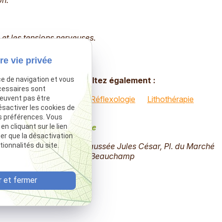
 et les tensions nerveuses.
re vie privée
Consultez également :
ce de navigation et vous
cessaires sont
Espace Bien-être
Réflexologie
Lithothérapie
peuvent pas être
ésactiver les cookies de
s préférences. Vous
 cliquant sur le lien
ne
Adresse
ter que la désactivation
ionnalités du site.
 78 86
155 Chaussée Jules César, Pl. du Marché
 90 73
95250 Beauchamp
 et fermer