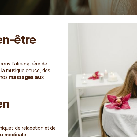
en-être
nnons l'atmosphère de
 la musique douce, des
e nos
massages aux
en
ques de relaxation et de
u médicale
.