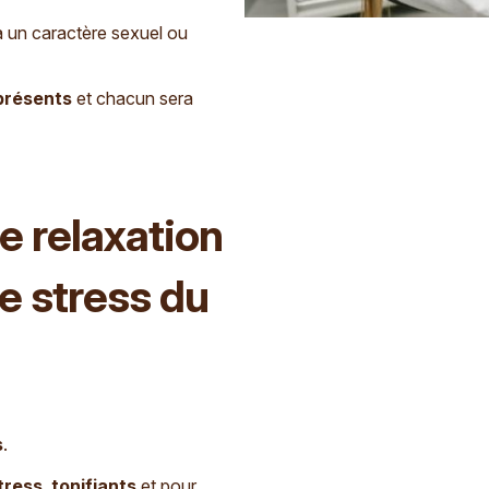
à un caractère sexuel ou
 présents
et chacun sera
e relaxation
e stress du
s
.
tress
,
tonifiants
et pour