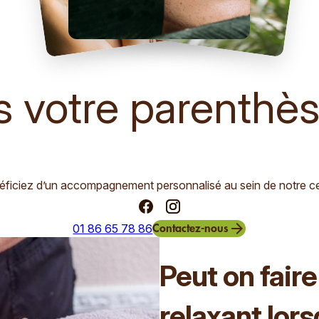
s votre parenthès
éficiez d’un accompagnement personnalisé au sein de notre 
arrow_forward
01 86 65 78 86
Contactez-nous
Peut on fair
relaxant lor