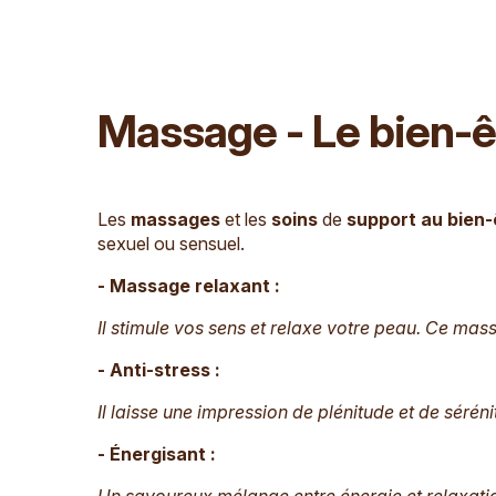
Massage - Le bien-êtr
Les
massages
et les
soins
de
support au bien-
sexuel ou sensuel.
- Massage relaxant :
Il stimule vos sens et relaxe votre peau. Ce mas
- Anti-stress :
Il laisse une impression de plénitude et de sérén
- Énergisant :
Un savoureux mélange entre énergie et relaxati