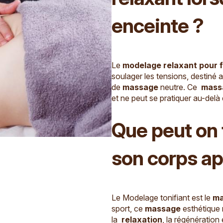
enceinte ?
Le
modelage relaxant pour
soulager les tensions, destiné 
de
massage
neutre. Ce
mass
et ne peut se pratiquer au-delà
Que peut on 
son corps ap
Le Modelage tonifiant est le
ma
sport, ce
massage
esthétique 
la
relaxation
, la régénération