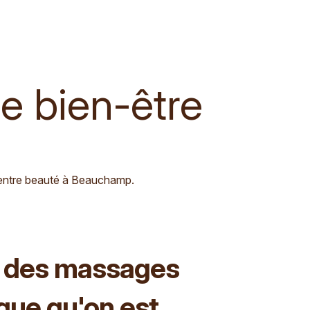
e bien-être
centre beauté à Beauchamp.
e des massages
sque qu'on est