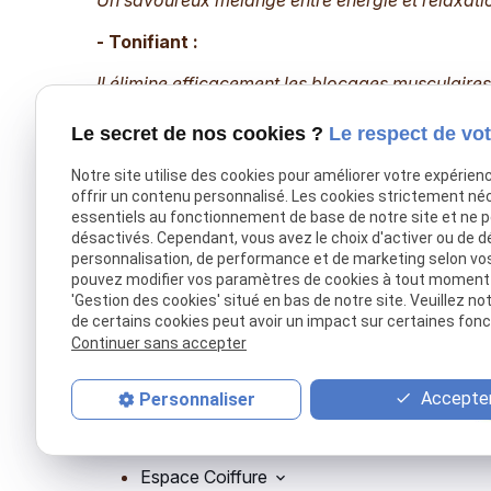
- Tonifiant :
Il élimine efficacement les blocages musculaires
Le secret de nos cookies ?
Le respect de vot
Notre site utilise des cookies pour améliorer votre expérien
offrir un contenu personnalisé. Les cookies strictement né
essentiels au fonctionnement de base de notre site et ne 
désactivés. Cependant, vous avez le choix d'activer ou de d
personnalisation, de performance et de marketing selon vo
pouvez modifier vos paramètres de cookies à tout moment en
Télépho
'Gestion des cookies' situé en bas de notre site. Veuillez no
de certains cookies peut avoir un impact sur certaines fonct
01 86 65
Continuer sans accepter
06 30 49
TERR DO ZEN, centre de bien-être et
Accepter
Personnaliser
coiffure naturelle à Beauchamp, Val-
d’Oise.
Espace Coiffure