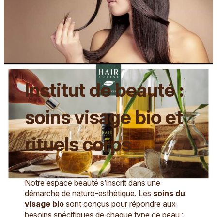
essentielle dans notre salon de coiffure à
Beauchamp. Nous accompagnons les
personnes confrontées à une perte de cheveux
liée à un traitement médical dans le choix d’une
prothèse capillaire. L’écoute et la confidentialité
guident cette prise en charge.
Institut de beauté :
soins visage bio et
rituels corps
Notre espace beauté s’inscrit dans une
démarche de naturo-esthétique. Les
soins du
visage bio
sont conçus pour répondre aux
besoins spécifiques de chaque type de peau :