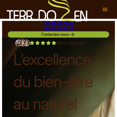
Panneau de gestion des cookies
menu
01 86 65 78 86
06 30 49 90 73
arrow_forward
Contactez-nous
4.8/5 +60 Avis
L’excellence
du bien-être
au naturel