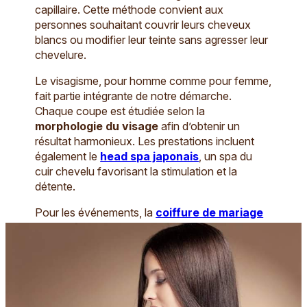
capillaire. Cette méthode convient aux
personnes souhaitant couvrir leurs cheveux
blancs ou modifier leur teinte sans agresser leur
chevelure.
Le visagisme, pour homme comme pour femme,
fait partie intégrante de notre démarche.
Chaque coupe est étudiée selon la
morphologie du visage
afin d’obtenir un
résultat harmonieux. Les prestations incluent
également le
head spa japonais
, un spa du
cuir chevelu favorisant la stimulation et la
détente.
Pour les événements, la
coiffure de mariage
et les créations personnalisées s’adaptent à
votre style. Les
extensions de cheveux
naturels
permettent d’apporter volume ou
longueur avec un rendu discret.
La
perruquerie médicale
occupe une place