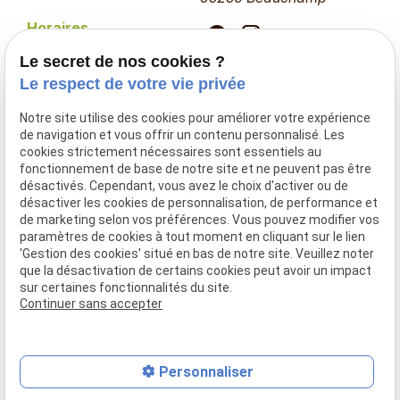
Horaires
Lundi - Jeudi
Le secret de nos cookies ?
09:30 - 18:30
Le respect de votre vie privée
Vendredi
09:00 - 19:00
Notre site utilise des cookies pour améliorer votre expérience
Samedi
de navigation et vous offrir un contenu personnalisé. Les
09:00 - 17:00
cookies strictement nécessaires sont essentiels au
fonctionnement de base de notre site et ne peuvent pas être
désactivés. Cependant, vous avez le choix d'activer ou de
Espace Coiffure
désactiver les cookies de personnalisation, de performance et
Espace Beauté
de marketing selon vos préférences. Vous pouvez modifier vos
Espace Bien-être
paramètres de cookies à tout moment en cliquant sur le lien
'Gestion des cookies' situé en bas de notre site. Veuillez noter
Espace échange
que la désactivation de certains cookies peut avoir un impact
Soin spirituel
sur certaines fonctionnalités du site.
Continuer sans accepter
Mentions légales
Politique de confidentialité
Gestion des cookies
Plan du site
Personnaliser