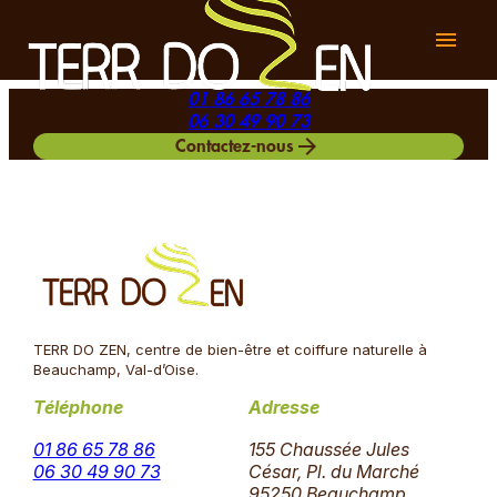
Panneau de gestion des cookies
menu
01 86 65 78 86
06 30 49 90 73
arrow_forward
Contactez-nous
TERR DO ZEN, centre de bien-être et coiffure naturelle à
Beauchamp, Val-d’Oise.
Téléphone
Adresse
01 86 65 78 86
155 Chaussée Jules
06 30 49 90 73
César, Pl. du Marché
95250 Beauchamp