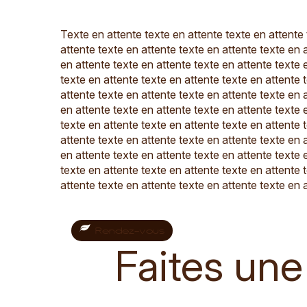
Texte en attente texte en attente texte en attente 
attente texte en attente texte en attente texte en 
en attente texte en attente texte en attente texte 
texte en attente texte en attente texte en attente 
attente texte en attente texte en attente texte en 
en attente texte en attente texte en attente texte 
texte en attente texte en attente texte en attente 
attente texte en attente texte en attente texte en 
en attente texte en attente texte en attente texte 
texte en attente texte en attente texte en attente 
attente texte en attente texte en attente texte en 
Rendez-vous
Faites une